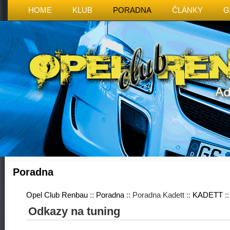
HOME
KLUB
PORADNA
ČLÁNKY
G
Poradna
Opel Club Renbau
::
Poradna
:: Poradna Kadett ::
KADETT
:
Odkazy na tuning