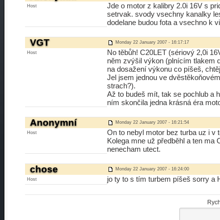
Jde o motor z kalibry 2.0i 16V s 
Host
setrvak. svody vsechny kanalky le
dodelane budou fota a vsechno k vi
VGT
Monday 22 January 2007 - 16:17:17
No těbůh! C20LET (sériový 2,0i 16V
Host
něm zvýšil výkon (plnícím tlakem d
na dosažení výkonu co píšeš, chtěj
Jel jsem jednou ve dvěstěkoňovém 
strach?).
Až to budeš mít, tak se pochlub a 
ním skončila jedna krásná éra moto
Anonymní
Monday 22 January 2007 - 16:21:54
On to nebyl motor bez turba uz i v 
Host
Kolega mne už předběhl a ten ma C
nenecham utect.
chose
Monday 22 January 2007 - 16:24:00
jo ty to s tím turbem píšeš sorry 
Host
Rych