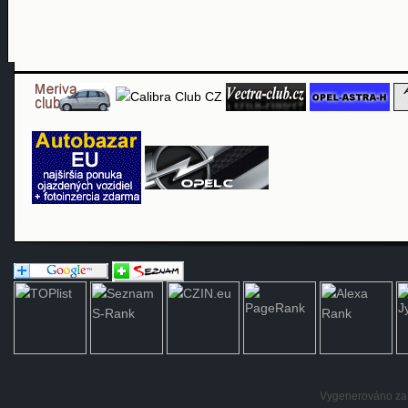
Vygenerováno za: