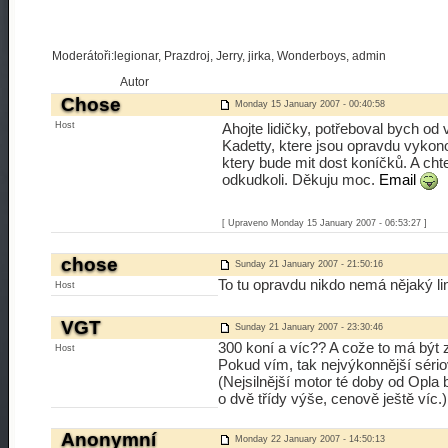
Moderátoři:legionar, Prazdroj, Jerry, jirka, Wonderboys, admin
Autor
Chose
Monday 15 January 2007 - 00:40:58
Host
Ahojte lidičky, potřeboval bych od
Kadetty, ktere jsou opravdu vyko
ktery bude mit dost koníčků. A cht
odkudkoli. Děkuju moc.
Email
[ Upraveno Monday 15 January 2007 - 06:53:27 ]
chose
Sunday 21 January 2007 - 21:50:16
To tu opravdu nikdo nemá nějaký l
Host
VGT
Sunday 21 January 2007 - 23:30:46
300 koní a víc?? A cože to má být
Host
Pokud vím, tak nejvýkonnější séri
(Nejsilnější motor té doby od Opla
o dvě třídy výše, cenově ještě víc.)
Anonymní
Monday 22 January 2007 - 14:50:13