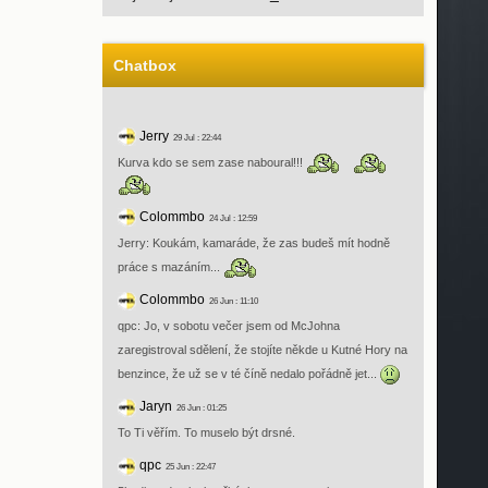
Chatbox
Jerry
29 Jul : 22:44
Kurva kdo se sem zase naboural!!!
Colommbo
24 Jul : 12:59
Jerry: Koukám, kamaráde, že zas budeš mít hodně
práce s mazáním...
Colommbo
26 Jun : 11:10
qpc: Jo, v sobotu večer jsem od McJohna
zaregistroval sdělení, že stojíte někde u Kutné Hory na
benzince, že už se v té číně nedalo pořádně jet...
Jaryn
26 Jun : 01:25
To Ti věřím. To muselo být drsné.
qpc
25 Jun : 22:47