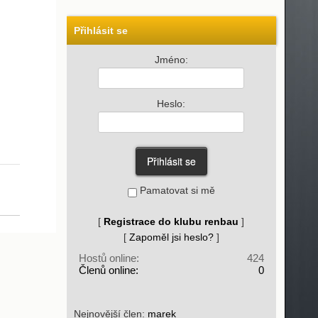
Přihlásit se
Jméno:
Heslo:
Pamatovat si mě
[
Registrace do klubu renbau
]
[
Zapoměl jsi heslo?
]
Hostů online:
424
Členů online:
0
Nejnovější člen:
marek_