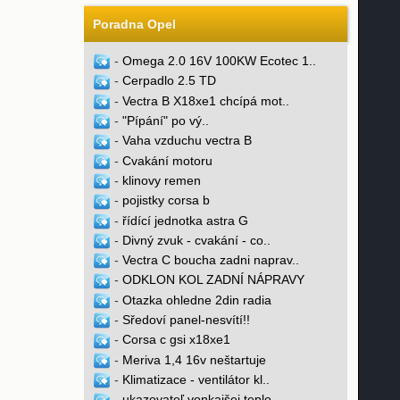
Poradna Opel
-
Omega 2.0 16V 100KW Ecotec 1..
-
Cerpadlo 2.5 TD
-
Vectra B X18xe1 chcípá mot..
-
"Pípání" po vý..
-
Vaha vzduchu vectra B
-
Cvakání motoru
-
klinovy remen
-
pojistky corsa b
-
řídící jednotka astra G
-
Divný zvuk - cvakání - co..
-
Vectra C boucha zadni naprav..
-
ODKLON KOL ZADNÍ NÁPRAVY
-
Otazka ohledne 2din radia
-
Sředoví panel-nesvítí!!
-
Corsa c gsi x18xe1
-
Meriva 1,4 16v neštartuje
-
Klimatizace - ventilátor kl..
-
ukazovateľ vonkajšej teplo..