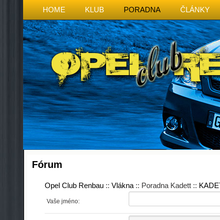
HOME
KLUB
PORADNA
ČLÁNKY
Fórum
Opel Club Renbau
::
Vlákna
:: Poradna Kadett ::
KADE
Vaše jméno: