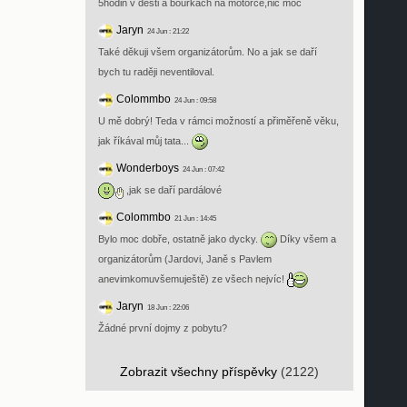
5hodin v desti a bouřkách na motorce,nic moc
Jaryn
24 Jun : 21:22
Také děkuji všem organizátorům. No a jak se daří
bych tu raději neventiloval.
Colommbo
24 Jun : 09:58
U mě dobrý! Teda v rámci možností a přiměřeně věku,
jak říkával můj tata...
Wonderboys
24 Jun : 07:42
,jak se daří pardálové
Colommbo
21 Jun : 14:45
Bylo moc dobře, ostatně jako dycky.
Díky všem a
organizátorům (Jardovi, Janě s Pavlem
anevimkomuvšemuještě) ze všech nejvíc!
Jaryn
18 Jun : 22:06
Žádné první dojmy z pobytu?
Zobrazit všechny příspěvky
(2122)