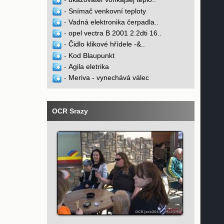
-
Snímač venkovní teploty
-
Vadná elektronika čerpadla..
-
opel vectra B 2001 2.2dti 16..
-
Čidlo klikové hřídele -&..
-
Kod Blaupunkt
-
Agila eletrika
-
Meriva - vynechává válec
OCR Srazy