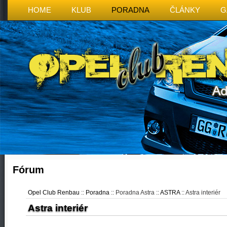
HOME
KLUB
PORADNA
ČLÁNKY
G
Fórum
Opel Club Renbau
::
Poradna
:: Poradna Astra ::
ASTRA
:: Astra interiér
Astra interiér