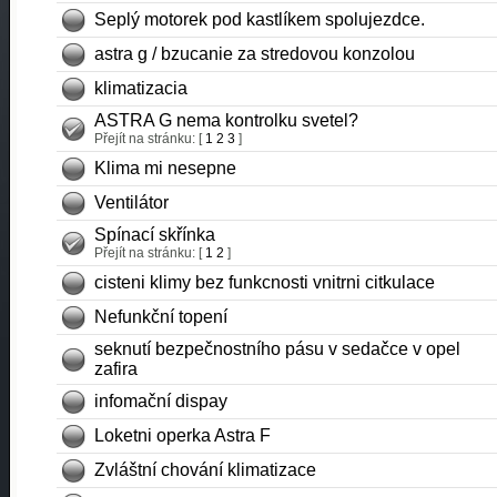
Seplý motorek pod kastlíkem spolujezdce.
astra g / bzucanie za stredovou konzolou
klimatizacia
ASTRA G nema kontrolku svetel?
Přejít na stránku: [
1
2
3
]
Klima mi nesepne
Ventilátor
Spínací skřínka
Přejít na stránku: [
1
2
]
cisteni klimy bez funkcnosti vnitrni citkulace
Nefunkční topení
seknutí bezpečnostního pásu v sedačce v opel
zafira
infomační dispay
Loketni operka Astra F
Zvláštní chování klimatizace