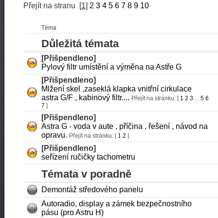
Přejít na stranu
[
1
]
2
3
4
5
6
7
8
9
10
Téma
Důležitá témata
[Přišpendleno]
Pylový filtr umístění a výměna na Astře G
[Přišpendleno]
Mlžení skel ,zaseklá klapka vnitřní cirkulace
astra G/F , kabinový filtr....
Přejít na stránku: [
1
2
3
...
5
6
7
]
[Přišpendleno]
Astra G - voda v aute , příčina , řešení , návod na
opravu.
Přejít na stránku: [
1
2
]
[Přišpendleno]
seřízení ručičky tachometru
Témata v poradně
Demontáž středového panelu
Autoradio, display a zámek bezpečnostního
pásu (pro Astru H)