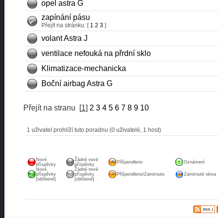
opel astra G
zapínání pásu
Přejít na stránku: [
1
2
3
]
volant Astra J
ventilace nefouká na přrdní sklo
Klimatizace-mechanicka
Boční airbag Astra G
Přejít na stranu
[
1
]
2
3
4
5
6
7
8
9
10
1 uživatel prohlíží tuto poradnu (0 uživatelé, 1 host)
Nové
Žádné nové
Přišpendleno
Oznámení
příspěvky
příspěvky
Nové
Žádné nové
příspěvky
příspěvky
Přišpendleno/Zamknuto
Zamknuté téma
[oblíbené]
[oblíbené]