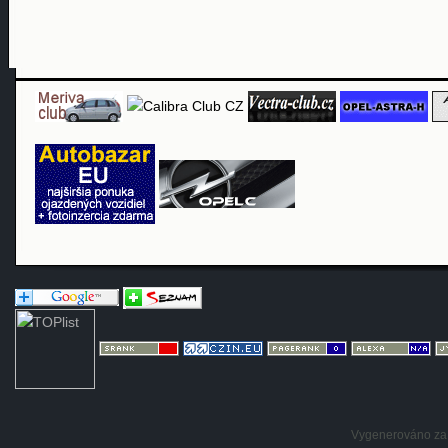
Vygenerováno za: