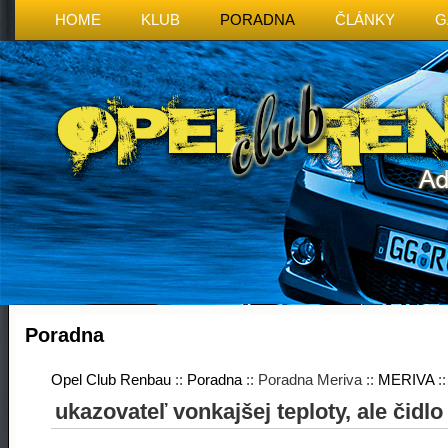
HOME
KLUB
PORADNA
ČLÁNKY
G
Poradna
Opel Club Renbau
::
Poradna
:: Poradna Meriva ::
MERIVA
:
ukazovateľ vonkajšej teploty, ale čidl