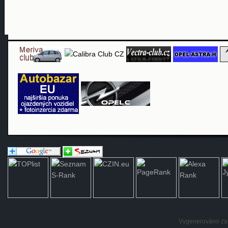
Vygenerováno za: