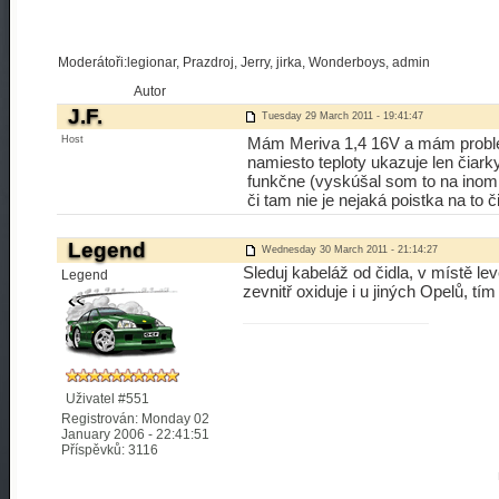
Moderátoři:legionar, Prazdroj, Jerry, jirka, Wonderboys, admin
Autor
J.F.
Tuesday 29 March 2011 - 19:41:47
Host
Mám Meriva 1,4 16V a mám problém
namiesto teploty ukazuje len čiark
funkčne (vyskúšal som to na inom 
či tam nie je nejaká poistka na to 
Legend
Wednesday 30 March 2011 - 21:14:27
Sleduj kabeláž od čidla, v místě le
Legend
zevnitř oxiduje i u jiných Opelů, tím
Uživatel #551
Registrován: Monday 02
January 2006 - 22:41:51
Příspěvků: 3116