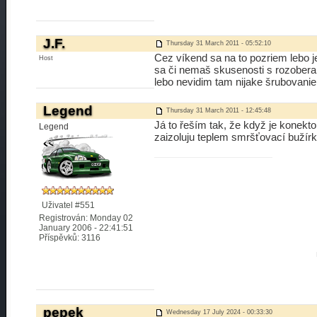
J.F.
Thursday 31 March 2011 - 05:52:10
Cez víkend sa na to pozriem lebo j
Host
sa či nemaš skusenosti s rozoberan
lebo nevidim tam nijake šrubovanie
Legend
Thursday 31 March 2011 - 12:45:48
Já to řeším tak, že když je konekt
Legend
zaizoluju teplem smršťovací bužírko
Uživatel #551
Registrován: Monday 02
January 2006 - 22:41:51
Příspěvků: 3116
pepek
Wednesday 17 July 2024 - 00:33:30