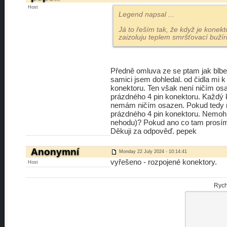
Host
Legend napsal
...
Já to řeším tak, že když je konek
zaizoluju teplem smršťovací bužírk
Předně omluva ze se ptam jak blbe..
samici jsem dohledal. od čidla mi 
konektoru. Ten však není ničím osaz
prázdného 4 pin konektoru. Každý 
nemám ničím osazen. Pokud tedy nen
prázdného 4 pin konektoru. Nemohl
nehodu)? Pokud ano co tam prosím
Děkuji za odpověď. pepek
Anonymní
Monday 22 July 2024 - 10:14:41
vyřešeno - rozpojené konektory.
Host
Rych