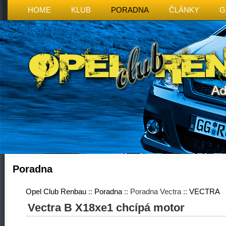
HOME
KLUB
PORADNA
ČLÁNKY
G
Poradna
Opel Club Renbau
::
Poradna
:: Poradna Vectra ::
VECTRA
Vectra B X18xe1 chcípá motor