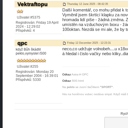
Vektraftopu
Thursday 12 June 2025 - 08:42:35
Další komentář, co mohu přidat k t
Vyměnil jsem škrtící klapku za nov
Uživatel #5375
hromada lidí píše - žádná změna. Z
Registrován: Friday 19 April
umístěn na vzduchovým boxu - žád
2024 - 12:29:02
100oktan. Nezdá se mi ale, že by t
Příspěvků: 4
qpc
Friday 12 December 2025 - 12:23:31
neco,co udržuje volnobeh....u x18x
když Bůh škádlil
á hledal i čislo vačky nebo kliky..
peklo,vymyslel i500
Uživatel #255
Registrován: Monday 20
Odkaz
Astra-H OPC
September 2004 - 16:39:01
Příspěvků: 5330
Odkaz
i500.html
Na
peklo
se zvoní tlačítkem
"SPORT".
Hra na honěnou vubec nedáva smysl. Když máš ba
Rych