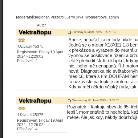
Moderátoři:legionar, Prazdroj, Jerry, jirka, Wonderboys, admin
Autor
Vektraftopu
Tuesday 03 June 2025 - 15:21:13
Ahojte, nenašel jsem tady nikde n
Jedná se o motor X18XE1 1.8 benzí
Uživatel #5375
k překážce a vyřazení do neutrálu s
Registrován: Friday 19 April
vypnou se posilovače řízení a br
2024 - 12:29:02
ještě přehodit škrtící klapku, kdy
Příspěvků: 4
nic jiného mě nenapadá. ŘJ motoru 
nová. Diagnostika nic světabornýho 
měsíců, která s tím DOUFÁM nemá 
to nezávisle na teplotě motoru, ať
Kdyby měl někdo nějaký rady, tak 
Vektraftopu
Wednesday 04 June 2025 - 11:35:20
Poznatek : Tankuju obvykle 95, tře
lepší, momentálně to nechcípá, kaž
Uživatel #5375
méně. Ale jak kdy, někdy dobržďuj
Registrován: Friday 19 April
2024 - 12:29:02
Příspěvků: 4