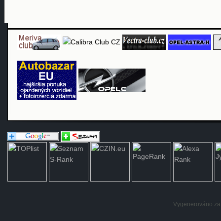
Vygenerováno za: