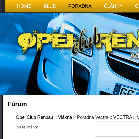
HOME
KLUB
PORADNA
ČLÁNKY
G
Fórum
Opel Club Renbau
::
Vlákna
:: Poradna Vectra ::
VECTRA
::
V
Vaše jméno: