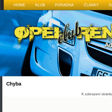
HOME
KLUB
PORADNA
ČLÁNKY
G
Chyba
K zobrazení stránk