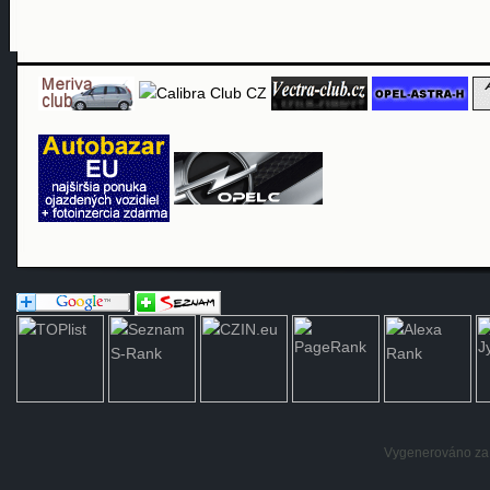
Vygenerováno za: